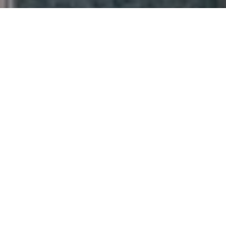
フォームでお問い合わせ
電話でお問い合わせ
事故 / SOS
くるまのことなら
すべて ぴんごり におまかせ
車の調子が悪くなったらどこに相談しますか？
万が一の事故の時、どこに連絡しますか？
ディーラーですか？整備工場ですか？そんな迷いも
オートセンターモリなら
電話一本ですべて解決！
車に関すること、すべてが揃っています！
専門スタッフがお客様のお悩みを全部サポート。
オートセンターモリにすべてお任せください！！