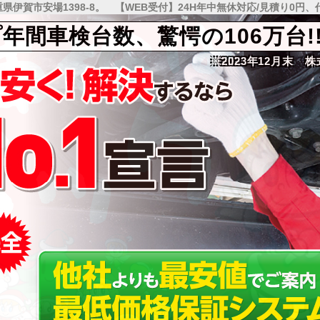
伊賀市安場1398-8。 【WEB受付】24H年中無休対応/見積り0円、
間車検台数、驚愕の106万台!
間車検台数、驚愕の106万台!
※2023年12月末 
※2023年12月末 