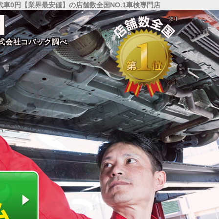
代車0円【業界最安値】の店舗数全国NO.1車検専門店
!
!
株式会社コバック調べ
株式会社コバック調べ