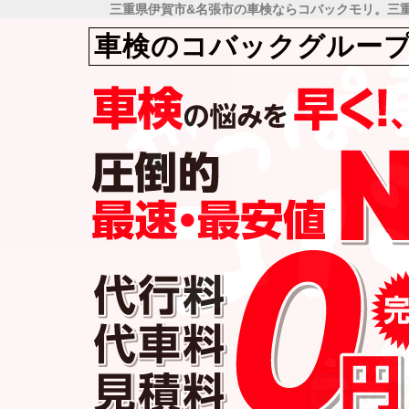
三重県伊賀市&名張市の車検ならコバックモリ。三重県
車検のコバックグループ年
車検のコバックグループ年